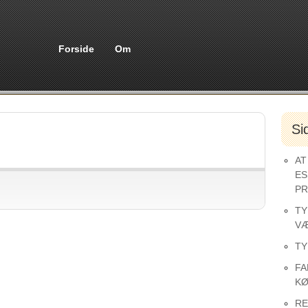
Forside
Om
Si
AT
ES
PR
TY
VÆ
TY
FA
KØ
RE