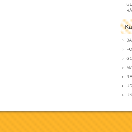
GE
R
Ka
BA
FO
GO
M
RE
UD
UN