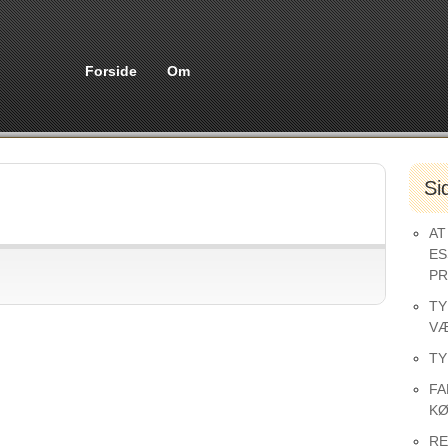
Forside
Om
Si
AT
ES
PR
TY
VÆ
TY
FA
KØ
RE