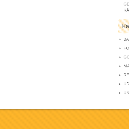
GE
R
Ka
BA
FO
GO
M
RE
UD
UN