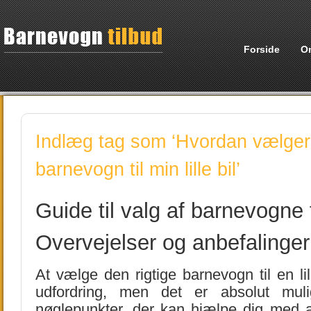
Forside
O
Indlæg tag som ‘Hvordan vælger 
barnevogn til min lille bil’
Guide til valg af barnevogne t
Overvejelser og anbefalinger
At vælge den rigtige barnevogn til en li
udfordring, men det er absolut mul
nøglepunkter, der kan hjælpe dig med at