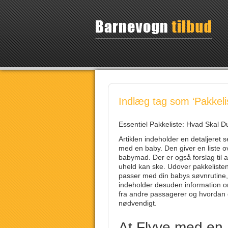
Indlæg tag som ‘Pakkeli
Essentiel Pakkeliste: Hvad Skal 
Artiklen indeholder en detaljeret 
med en baby. Den giver en liste ov
babymad. Der er også forslag til a
uheld kan ske. Udover pakkelisten 
passer med din babys søvnrutine, og
indeholder desuden information o
fra andre passagerer og hvordan 
nødvendigt.
At Flyve med en B