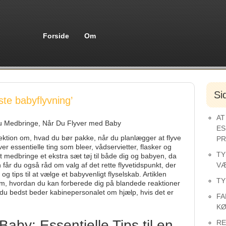
Forside
Om
Si
ste babyflyvning’
AT
Du Medbringe, Når Du Flyver med Baby
ES
sektion om, hvad du bør pakke, når du planlægger at flyve
PR
er essentielle ting som bleer, vådservietter, flasker og
TY
t medbringe et ekstra sæt tøj til både dig og babyen, da
får du også råd om valg af det rette flyvetidspunkt, der
VÆ
 tips til at vælge et babyvenligt flyselskab. Artiklen
TY
m, hvordan du kan forberede dig på blandede reaktioner
du bedst beder kabinepersonalet om hjælp, hvis det er
FA
KØ
aby: Essentielle Tips til en
RE