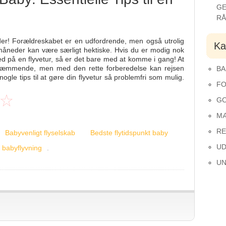
GE
R
under! Forældreskabet er en udfordrende, men også utrolig
Ka
måneder kan være særligt hektiske. Hvis du er modig nok
med på en flyvetur, så er det bare med at komme i gang! At
ræmmende, men med den rette forberedelse kan rejsen
BA
nogle tips til at gøre din flyvetur så problemfri som mulig.
FO
GO
M
RE
Babyvenligt flyselskab
Bedste flytidspunkt baby
UD
 babyflyvning
.
UN