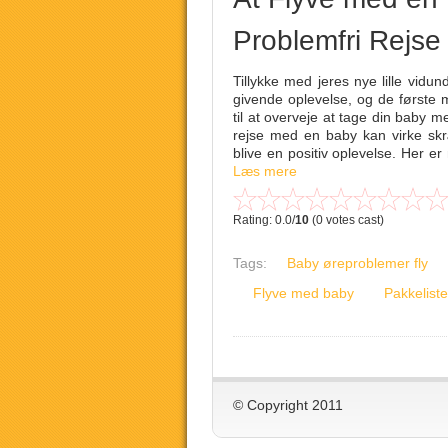
Problemfri Rejse
Tillykke med jeres nye lille vid
givende oplevelse, og de første 
til at overveje at tage din baby 
rejse med en baby kan virke sk
blive en positiv oplevelse. Her er 
Læs mere
Rating: 0.0/
10
(0 votes cast)
Tags:
Baby øreproblemer fly
Flyve med baby
Pakkeliste
© Copyright 2011