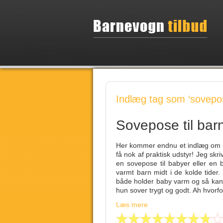
Indlæg tag som ‘sovep
Sovepose til bar
Her kommer endnu et indlæg om ud
få nok af praktisk udstyr! Jeg skr
en sovepose til babyer eller en 
varmt barn midt i de kolde tider
både holder baby varm og så kan 
hun sover trygt og godt. Ah hvorf
Læs mere