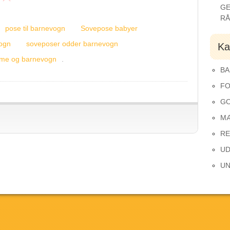
GE
R
pose til barnevogn
Sovepose babyer
ogn
soveposer odder barnevogn
Ka
me og barnevogn
.
BA
FO
GO
M
RE
UD
UN