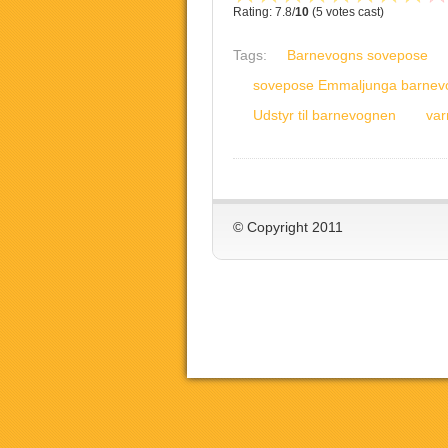
Rating: 7.8/
10
(5 votes cast)
Tags:
Barnevogns sovepose
sovepose Emmaljunga barnev
Udstyr til barnevognen
var
© Copyright 2011