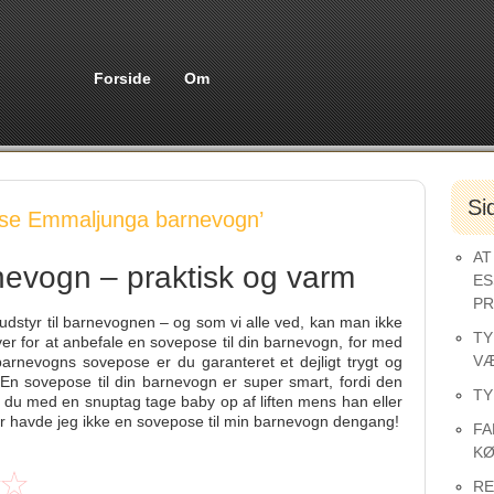
Forside
Om
Si
ose Emmaljunga barnevogn’
AT
nevogn – praktisk og varm
ES
PR
styr til barnevognen – og som vi alle ved, kan man ikke
TY
iver for at anbefale en sovepose til din barnevogn, for med
VÆ
barnevogns sovepose er du garanteret et dejligt trygt og
. En sovepose til din barnevogn er super smart, fordi den
TY
du med en snuptag tage baby op af liften mens han eller
or havde jeg ikke en sovepose til min barnevogn dengang!
FA
KØ
RE