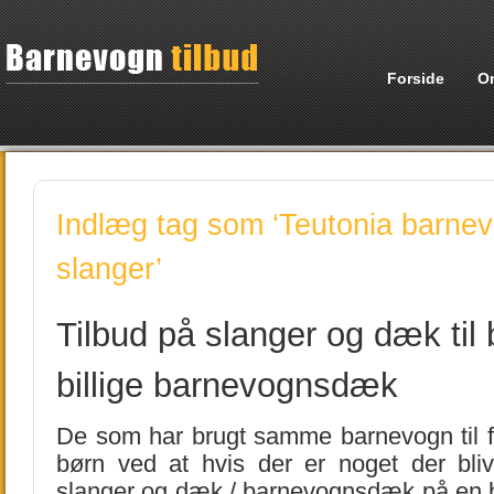
Forside
O
Indlæg tag som ‘Teutonia barne
slanger’
Tilbud på slanger og dæk til
billige barnevognsdæk
De som har brugt samme barnevogn til
børn ved at hvis der er noget der blive
slanger og dæk / barnevognsdæk på en b