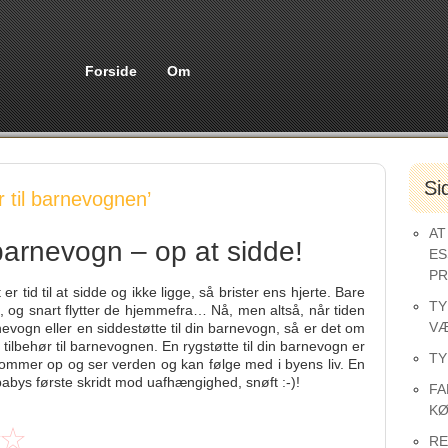
Forside
Om
Si
 til barnevognen’
AT
 barnevogn – op at sidde!
ES
PR
er tid til at sidde og ikke ligge, så brister ens hjerte. Bare
TY
t, og snart flytter de hjemmefra… Nå, men altså, når tiden
VÆ
rnevogn eller en siddestøtte til din barnevogn, så er det om
f tilbehør til barnevognen. En rygstøtte til din barnevogn er
TY
kommer op og ser verden og kan følge med i byens liv. En
 babys første skridt mod uafhængighed, snøft :-)!
FA
KØ
RE