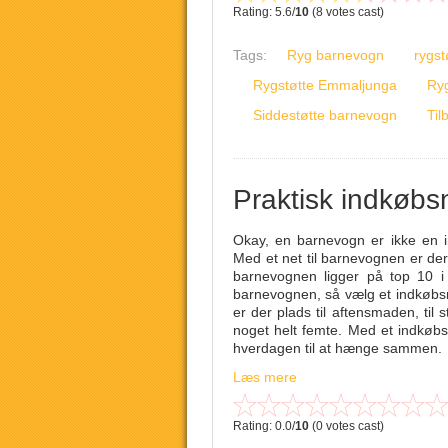
Rating: 5.6/
10
(8 votes cast)
Tags:
Ryg barnevogn
rygs
Rygstøtte Emmaljunga
Ry
Siddestøtte barnevogn
Til
Praktisk indkøbsn
Okay, en barnevogn er ikke en i
Med et net til barnevognen er der 
barnevognen ligger på top 10 i 
barnevognen, så vælg et indkøbsn
er der plads til aftensmaden, til st
noget helt femte. Med et indkøbsn
hverdagen til at hænge sammen.
Læs mere
Rating: 0.0/
10
(0 votes cast)