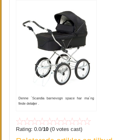
Denne ´Scandia barnevogn space har ma´ng
finde delaljer .
Rating: 0.0/
10
(0 votes cast)