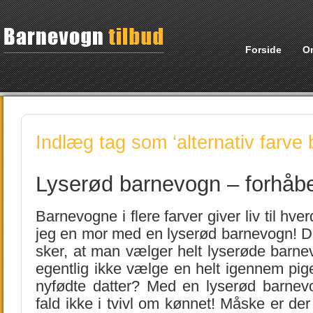
Forside
O
Indlæg tag som ‘alternativ farve
Lyserød barnevogn – forhåbent
Barnevogne i flere farver giver liv til hv
jeg en mor med en lyserød barnevogn! Det 
sker, at man vælger helt lyserøde barne
egentlig ikke vælge en helt igennem pig
nyfødte datter? Med en lyserød barnev
fald ikke i tvivl om kønnet! Måske er der