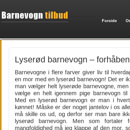
Forside
O
Lyserød barnevogn – forhåbentli
Barnevogne i flere farver giver liv til hverd
en mor med en lyserød barnevogn! Det er ikke
man vælger helt lyserøde barnevogne, men h
vælge en helt igennem pige barnevogn til 
Med en lyserød barnevogn er man i hvert f
kønnet! Måske er der noget jantelov i os alle,
må skille os ud, og derfor ser man bare i
lyserød barnevogn. Men som fortaler fo
mangfoldighed må jeg klappe af den mor, som