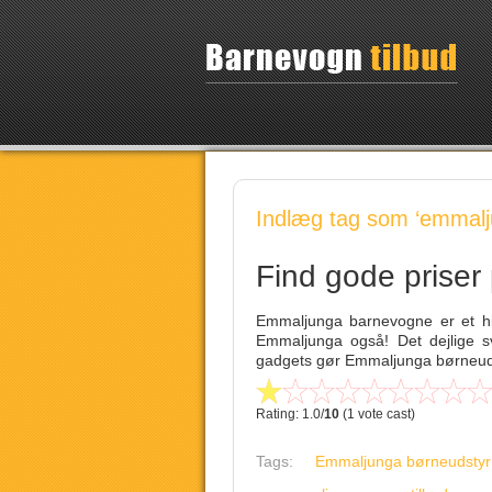
Indlæg tag som ‘emmalj
Find gode prise
Emmaljunga barnevogne er et hi
Emmaljunga også! Det dejlige s
gadgets gør Emmaljunga børneudst
Rating: 1.0/
10
(1 vote cast)
Tags:
Emmaljunga børneudstyr