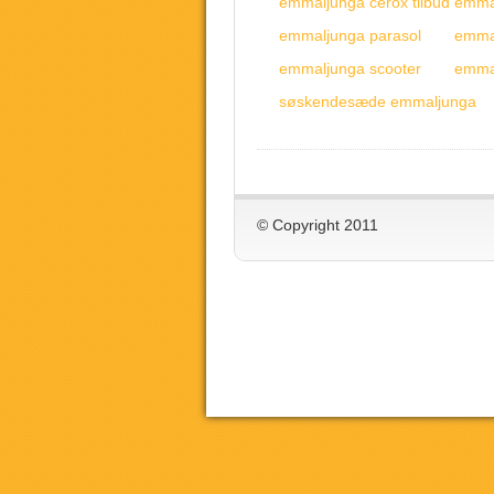
emmaljunga cerox tilbud emma
emmaljunga parasol
emmal
emmaljunga scooter
emma
søskendesæde emmaljunga
© Copyright 2011