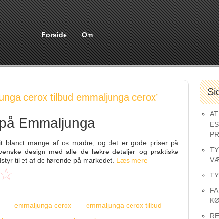
Forside
Om
Si
unga cerox tilbud emmaljunga cerox’
AT
r på Emmaljunga
ES
PR
t blandt mange af os mødre, og det er gode priser på
TY
venske design med alle de lækre detaljer og praktiske
VÆ
yr til et af de førende på markedet.
Læs mere
TY
FA
KØ
emmaljunga cerox
emmaljunga cerox tilbud
RE