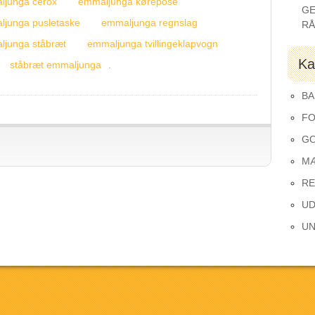
ljunga cerox
emmaljunga kørepose
GE
junga pusletaske
emmaljunga regnslag
R
ljunga ståbræt
emmaljunga tvillingeklapvogn
Ka
ståbræt emmaljunga
.
BA
FO
GO
M
RE
UD
UN