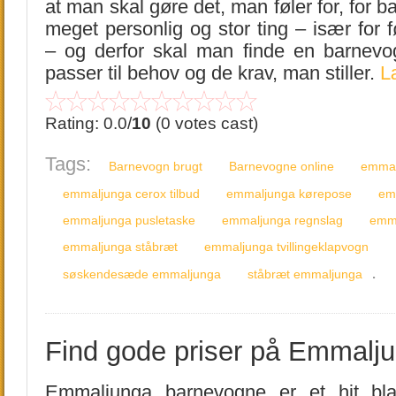
at man skal gøre det, man føler for, for 
meget personlig og stor ting – især for
– og derfor skal man finde en barnevo
passer til behov og de krav, man stiller.
L
Rating: 0.0/
10
(0 votes cast)
Tags:
Barnevogn brugt
Barnevogne online
emmal
emmaljunga cerox tilbud
emmaljunga kørepose
em
emmaljunga pusletaske
emmaljunga regnslag
emma
emmaljunga ståbræt
emmaljunga tvillingeklapvogn
.
søskendesæde emmaljunga
ståbræt emmaljunga
Find gode priser på Emmalj
Emmaljunga barnevogne er et hit bl