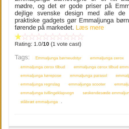
mødre, og det er gode priser på Emm
dejlige svenske design med alle de 
praktiske gadgets gør Emmaljunga børneu
førende på markedet.
Læs mere
Rating: 1.0/
10
(1 vote cast)
Tags:
Emmaljunga børneudstyr
emmaljunga cerox
emmaljunga cerox tilbud
emmaljunga cerox tilbud emm
emmaljunga kørepose
emmaljunga parasol
emmalj
emmaljunga regnslag
emmaljunga scooter
emmalju
emmaljunga tvillingeklapvogn
søskendesæde emmalju
.
ståbræt emmaljunga