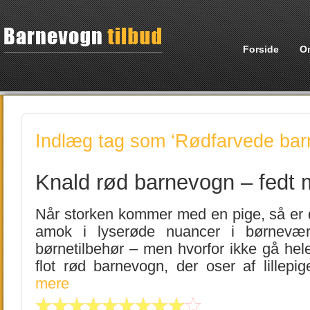
Forside
O
Indlæg tag som ‘Rødfarvede bar
Knald rød barnevogn – fedt 
Når storken kommer med en pige, så er 
amok i lyserøde nuancer i børnevær
børnetilbehør – men hvorfor ikke gå hel
flot rød barnevogn, der oser af lillep
mere