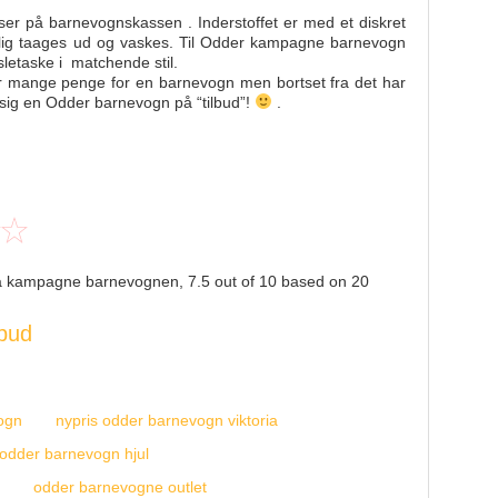
ser på barnevognskassen . Inderstoffet er med et diskret
lig taages ud og vaskes. Til Odder kampagne barnevogn
sletaske i matchende stil.
er mange penge for en barnevogn men bortset fra det har
 sig en Odder barnevogn på “tilbud”!
.
på kampagne barnevognen
,
7.5
out of
10
based on
20
lbud
ogn
nypris odder barnevogn viktoria
odder barnevogn hjul
odder barnevogne outlet