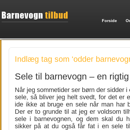
Forside
O
Indlæg tag som ‘odder barnevogn
Sele til barnevogn – en rigti
Når jeg sommetider ser børn der sidder 
sele, så bliver jeg helt svedt, for det er en
ide ikke at bruge en sele når man har b
Der er to grunde til at jeg er voldsom ti
sele i barnevognen, og dem skal du h
sikker på at du også får fat i en sele 