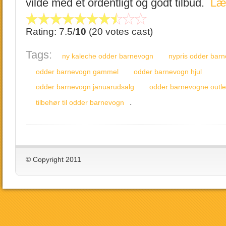
vilde med et ordentligt og godt tilbud.
Læ
Rating: 7.5/
10
(20 votes cast)
Tags:
ny kaleche odder barnevogn
nypris odder barn
odder barnevogn gammel
odder barnevogn hjul
odder barnevogn januarudsalg
odder barnevogne outle
.
tilbehør til odder barnevogn
© Copyright 2011