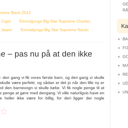
GE
R
preme Black 2012
 Capri
Emmaljunga Big Star Supreme Charles
Ka
 Jeans
Emmaljunga Big Star Supreme Nautic
.
BA
FO
ne – pas nu på at den ikke
GO
M
RE
 den gang vi fik vores første barn, og den gang vi skulle
kulle være perfekt, og sådan er det jo når den lille ny er
UD
d den barnevogn vi skulle købe. Vi fik nogle penge til at
UN
e penge at gøre med dengang. Vi ville naturligvis have en
 heller ikke være for billig, for deri ligger der nogle