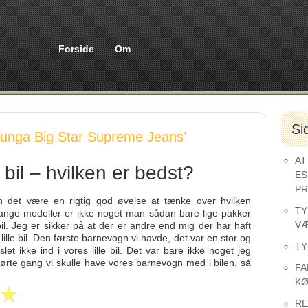
Forside
Om
Si
unga Big Star Supreme Jeans’
AT
e bil – hvilken er bedst?
ES
PR
an det være en rigtig god øvelse at tænke over hvilken
TY
nge modeller er ikke noget man sådan bare lige pakker
VÆ
il. Jeg er sikker på at der er andre end mig der har haft
lle bil. Den første barnevogn vi havde, det var en stor og
TY
et ikke ind i vores lille bil. Det var bare ikke noget jeg
førte gang vi skulle have vores barnevogn med i bilen, så
FA
KØ
RE