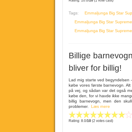
Rating: 10.0/
10
(1 vote cast)
Tags:
Emmaljunga Big Star Su
Emmaljunga Big Star Supreme
Emmaljunga Big Star Supreme
Billige barnevog
bliver for billig!
Lad mig starte ved begyndelsen –
købe vores første barnevogn. Alt s
på vej, og sådan var det også me
købe den, for vi havde ikke mang
billig barnevogn, men den skulle
problemer.
Læs mere
Rating: 8.0/
10
(2 votes cast)