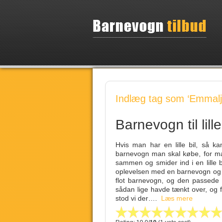
Indlæg tag som ‘Emmalj
Barnevogn til lill
Hvis man har en lille bil, så k
barnevogn man skal købe, for ma
sammen og smider ind i en lille b
oplevelsen med en barnevogn og li
flot barnevogn, og den passede sl
sådan lige havde tænkt over, og 
stod vi der….
Læs mere